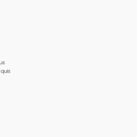
us
 quis